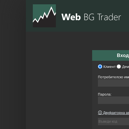
Вход
Клиент
Дем
Потребителско им
Парола:
🛈
Двуфакторна ав